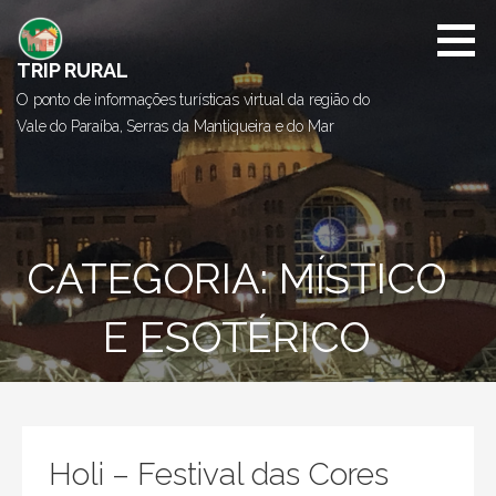
I
r
d
TRIP RURAL
i
O ponto de informações turísticas virtual da região do
r
Vale do Paraíba, Serras da Mantiqueira e do Mar
e
t
o
p
a
CATEGORIA: MÍSTICO
r
a
E ESOTÉRICO
o
c
o
n
t
e
Holi – Festival das Cores
ú