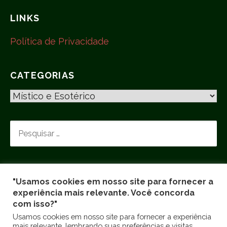
LINKS
Política de Privacidade
CATEGORIAS
C
A
T
P
E
E
G
S
O
Q
R
U
I
"Usamos cookies em nosso site para fornecer a
I
experiência mais relevante. Você concorda
A
S
com isso?"
S
A
Usamos cookies em nosso site para fornecer a experiência
R
mais relevante, lembrando suas preferências e visitas