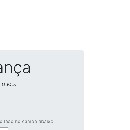
ança
nosco.
ao lado no campo abaixo