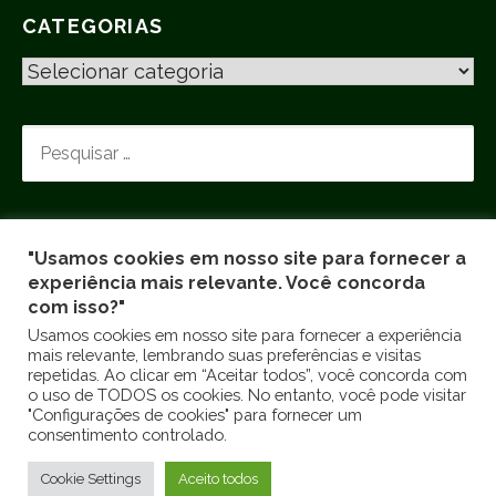
CATEGORIAS
C
A
T
P
E
E
G
S
O
Q
R
U
I
"Usamos cookies em nosso site para fornecer a
I
experiência mais relevante. Você concorda
A
S
com isso?"
S
A
Usamos cookies em nosso site para fornecer a experiência
R
mais relevante, lembrando suas preferências e visitas
repetidas. Ao clicar em “Aceitar todos”, você concorda com
P
Sobre nós
o uso de TODOS os cookies. No entanto, você pode visitar
O
"Configurações de cookies" para fornecer um
Copyright © 2026 TRIP RURAL
R
consentimento controlado.
:
Cookie Settings
Aceito todos