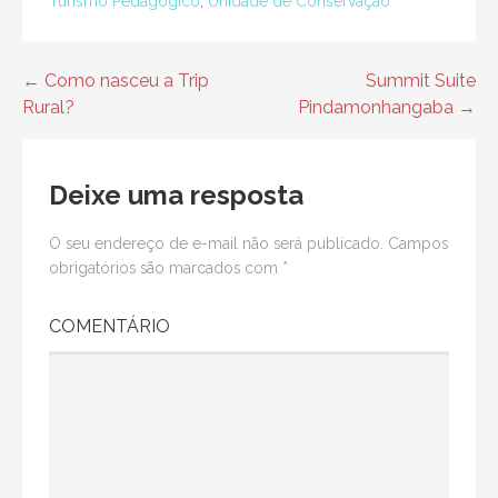
Turismo Pedagogico
,
Unidade de Conservação
← Como nasceu a Trip
Summit Suite
N
Rural?
Pindamonhangaba →
a
v
Deixe uma resposta
e
O seu endereço de e-mail não será publicado.
Campos
g
obrigatórios são marcados com
*
a
COMENTÁRIO
ç
ã
o
d