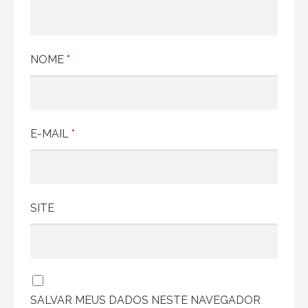
e
P
NOME
*
o
s
t
E-MAIL
*
SITE
SALVAR MEUS DADOS NESTE NAVEGADOR