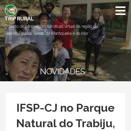
I
r
d
TRIP RURAL
i
O ponto de informações turísticas virtual da região do
r
Vale do Paraíba, Serras da Mantiqueira e do Mar
e
t
o
p
a
NOVIDADES
r
a
o
c
o
IFSP-CJ no Parque
n
t
Natural do Trabiju,
e
ú