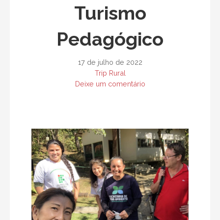
Turismo
d
o
Pedagógico
17 de julho de 2022
Trip Rural
Deixe um comentário