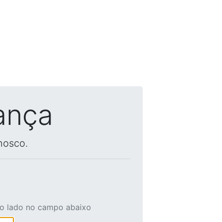
ança
nosco.
ao lado no campo abaixo