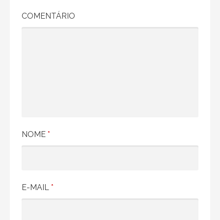
ç
COMENTÁRIO
ã
o
d
e
P
o
NOME
*
s
t
E-MAIL
*