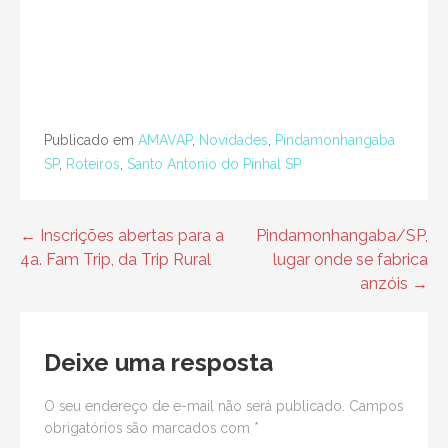
Publicado em
AMAVAP
,
Novidades
,
Pindamonhangaba
SP
,
Roteiros
,
Santo Antonio do Pinhal SP
← Inscrições abertas para a
Pindamonhangaba/SP,
N
4a. Fam Trip, da Trip Rural
lugar onde se fabrica
a
anzóis →
v
e
Deixe uma resposta
g
O seu endereço de e-mail não será publicado.
Campos
obrigatórios são marcados com
*
a