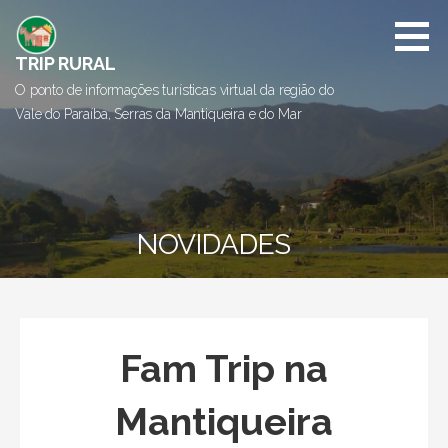
I
r
d
TRIP RURAL
i
O ponto de informações turísticas virtual da região do
r
Vale do Paraíba, Serras da Mantiqueira e do Mar
e
t
o
p
a
NOVIDADES
r
a
o
c
o
Fam Trip na
n
t
Mantiqueira
e
ú