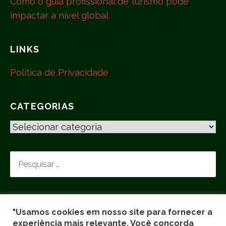
Como o guia profissional de turismo pode
impactar a nível global
LINKS
Política de Privacidade
CATEGORIAS
C
A
T
P
E
E
G
S
O
Q
R
U
I
"Usamos cookies em nosso site para fornecer a
I
experiência mais relevante. Você concorda
A