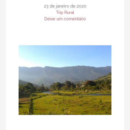
d
23 de janeiro de 2020
Trip Rural
o
Deixe um comentário